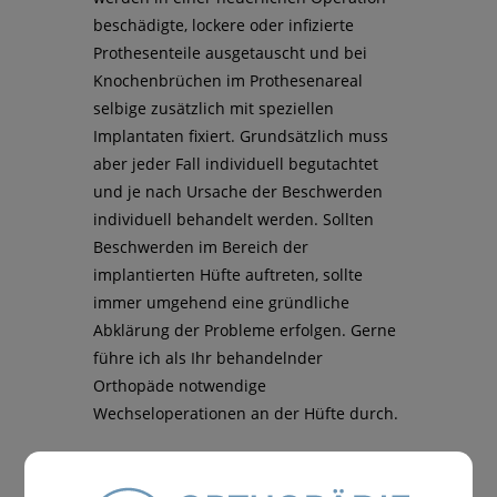
beschädigte, lockere oder infizierte
Prothesenteile ausgetauscht und bei
Knochenbrüchen im Prothesenareal
selbige zusätzlich mit speziellen
Implantaten fixiert. Grundsätzlich muss
aber jeder Fall individuell begutachtet
und je nach Ursache der Beschwerden
individuell behandelt werden. Sollten
Beschwerden im Bereich der
implantierten Hüfte auftreten, sollte
immer umgehend eine gründliche
Abklärung der Probleme erfolgen. Gerne
führe ich als Ihr behandelnder
Orthopäde notwendige
Wechseloperationen an der Hüfte durch.