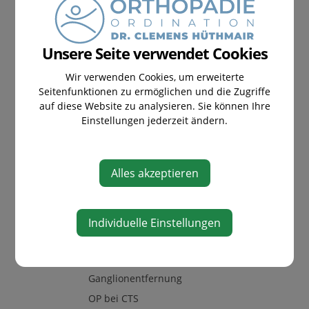
Unsere Seite verwendet Cookies
Wir verwenden Cookies, um erweiterte
Seitenfunktionen zu ermöglichen und die Zugriffe
auf diese Website zu analysieren. Sie können Ihre
Einstellungen jederzeit ändern.
OPERATIVE ORTHOPÄDIE
Hammerzehenkorrektur
Alles akzeptieren
OP bei Golfer-/Tennisellenbogen
Bursektomie
Individuelle Einstellungen
Ringbandspaltung
Spaltung des
1.Strecksehnenfaches
Ganglionentfernung
OP bei CTS