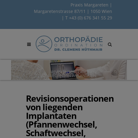
Praxis Margareten |
Margaretenstrasse 87/11 | 1050 Wien
| T
+43 (0) 676 341 55 29
Site
search
toggle
Revisionsoperationen
von liegenden
Implantaten
(Pfannenwechsel,
Schaftwechsel,