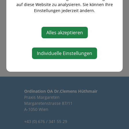
auf diese Website zu analysieren. Sie können Ihre
Karpaltunnelsyndrom
Einstellungen jederzeit ändern.
Rhizarthrose
Dupuytrensche Kontraktur
Alles akzeptieren
schnellender Finger
Ganglion
Individuelle Einstellungen
Ordination OA Dr.Clemens Hüthmair
Praxis Margareten
Margaretenstrasse 87/11
A-1050 Wien
+43 (0) 676 / 341 55 29