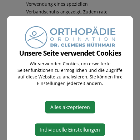
Verwendung eines speziellen
Verbandschuhs angezeigt. Zudem rate
ich meinen Patientinnen und Patienten
zur Verwendung einer speziellen
Nachtlagerungsschiene sowie zu einer
speziellen physikalischen Therapie.
Unsere Seite verwendet Cookies
Wir verwenden Cookies, um erweiterte
Seitenfunktionen zu ermöglichen und die Zugriffe
auf diese Website zu analysieren. Sie können Ihre
Einstellungen jederzeit ändern.
Alles akzeptieren
OPERATIVE ORTHOPÄDIE
Individuelle Einstellungen
Hammerzehenkorrektur