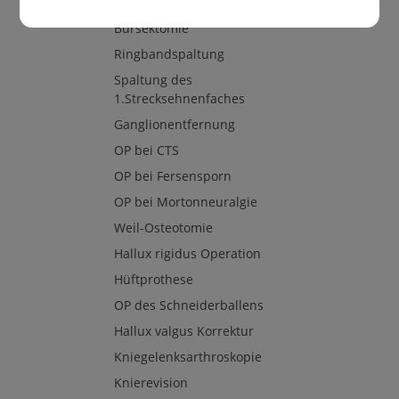
OP bei Golfer-/Tennisellenbogen
Bursektomie
Ringbandspaltung
Spaltung des
1.Strecksehnenfaches
Ganglionentfernung
OP bei CTS
OP bei Fersensporn
OP bei Mortonneuralgie
Weil-Osteotomie
Hallux rigidus Operation
Hüftprothese
OP des Schneiderballens
Hallux valgus Korrektur
Kniegelenksarthroskopie
Knierevision