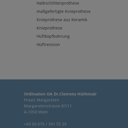
Halbschlittenprothese
maßgefertigte Knieprothese
Knieprothese aus Keramik
Knieprothese
Hüftkopfbohrung
Hüftrevision
Ordination OA Dr.Clemens Hüthmair
Praxis Margareten
Margaretenstrasse 87/11
A-1050 Wien
+43 (0) 676 / 341 55 29