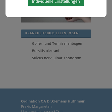
Individuelle Einstellungen
KRANKHEITSBILD ELLENBOGEN
Golfer- und Tennisellenbogen
Bursitis olecrani
Sulcus nervi ulnaris Syndrom
Ordination OA Dr.Clemens Hüthmair
Praxis Margareten
Margaretenstrasse 87/11