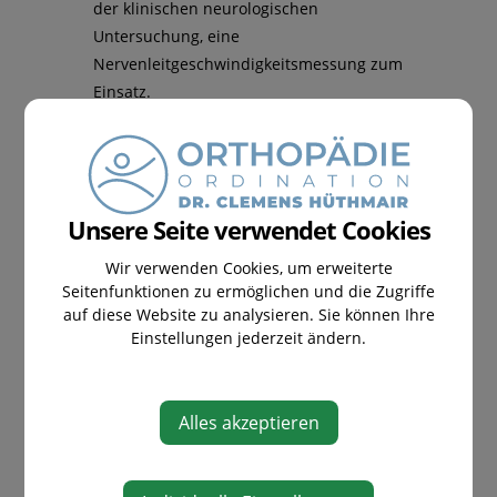
der klinischen neurologischen
Untersuchung, eine
Nervenleitgeschwindigkeitsmessung zum
Einsatz.
Therapie:
Zu Beginn helfen häufig die
Schienung des betroffenen Armes und
dieTherapie mittels abschwellender und
Unsere Seite verwendet Cookies
entzündungshemmender Medikamente.
Bei Beschwerdepersistenz kann jedoch
Wir verwenden Cookies, um erweiterte
Seitenfunktionen zu ermöglichen und die Zugriffe
auch eine operative Freilegung und evtl.
auf diese Website zu analysieren. Sie können Ihre
Verlagerung des Nervs zu einer
Einstellungen jederzeit ändern.
Druckentlastung und dadurch zur
Heilung führen.
Alles akzeptieren